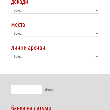
декади
места
лични архиви
банка на датуми