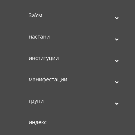
ЗаУм
настани
институции
манифестации
групи
индекс