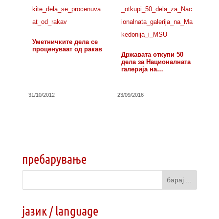
Уметничките дела се
проценуваат од ракав
Државата откупи 50
дела за Националната
галерија на…
31/10/2012
23/09/2016
пребарување
јазик / language