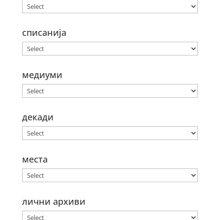
списанија
медиуми
декади
места
лични архиви