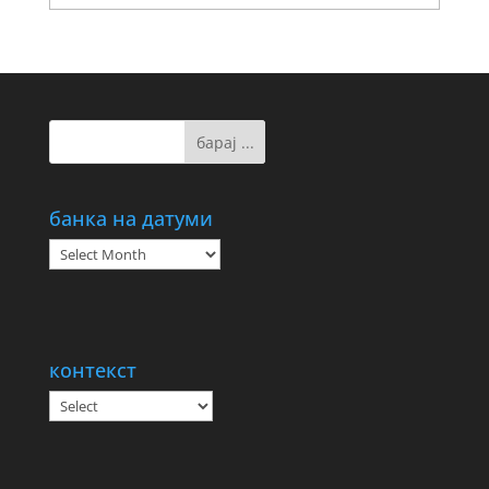
банка на датуми
банка
на
датуми
контекст