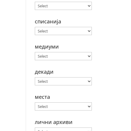
списанија
медиуми
декади
места
лични архиви