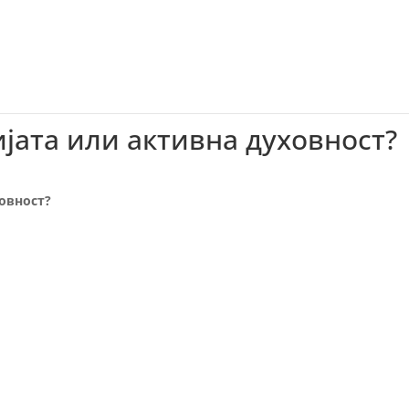
ЗаУм
настани
институции
мани
јата или активна духовност?
ховност?