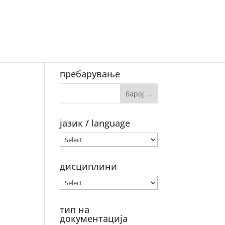
фестации
групи
индекс
пребарување
јазик / language
дисциплини
тип на
документација