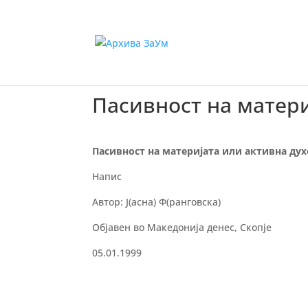
Пасивност на матери
Пасивност на материјата или активна ду
Напис
Автор: Ј(асна) Ф(ранговска)
Објавен во Македонија денес, Скопје
05.01.1999