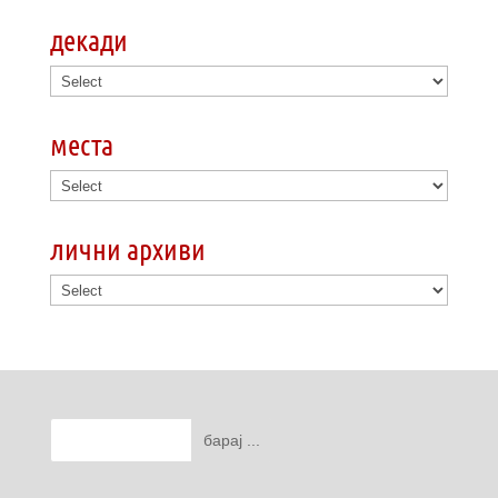
декади
места
лични архиви