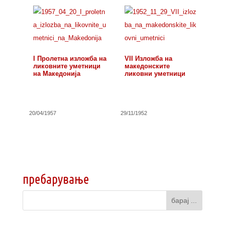
I Пролетна изложба на
VII Изложба на
ликовните уметници
македонските
на Македонија
ликовни уметници
20/04/1957
29/11/1952
пребарување