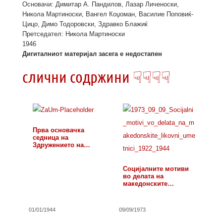
Основачи: Димитар А. Пандилов, Лазар Личеноски,
Никола Мартиноски, Вангел Коџоман, Василие Поповиќ-
Цицо, Димо Тодоровски, Здравко Блажиќ
Претседател: Никола Мартиноски
1946
Дигиталниот материјал засега е недостапен
слични содржини ☟☟☟☟
Прва основачка
седница на
Здружението на
ликовни…
Социјалните мотиви
во делата на
македонските
ликовни…
01/01/1944
09/09/1973