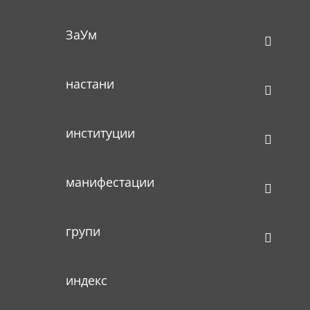
ЗаУм
настани
институции
манифестации
групи
индекс