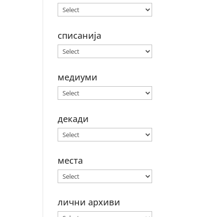
списанија
медиуми
декади
места
лични архиви