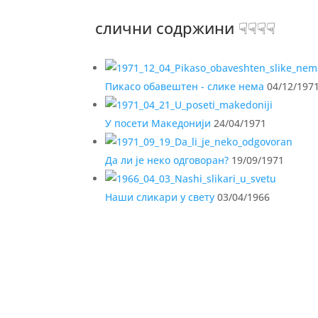
слични содржини ☟☟☟☟
Пикасо обавештен - слике нема
04/12/197
У посети Македонији
24/04/1971
Да ли је неко одговоран?
19/09/1971
Наши сликари у свету
03/04/1966