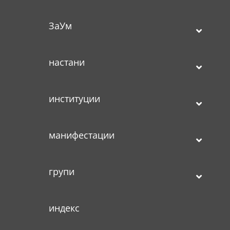
ЗаУм
настани
институции
манифестации
групи
индекс