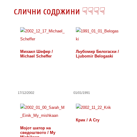
слични содржини ☟☟☟☟
Михаил Шефер /
Љубомир Белогаски /
Michael Scheffer
Ljubomir Belogaski
17/12/2002
01/01/1991
Крик / A Cry
Мојот шатор на
сведоштвото / My