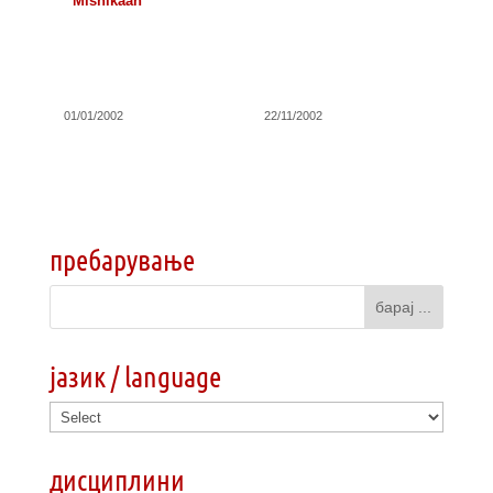
Mishikaan
01/01/2002
22/11/2002
пребарување
јазик / language
дисциплини