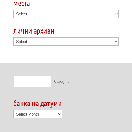
места
лични архиви
банка на датуми
банка
на
датуми