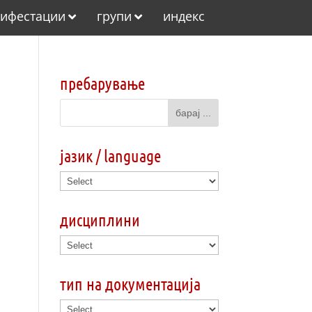
ифестации
групи
индекс
пребарување
јазик / language
дисциплини
тип на документација