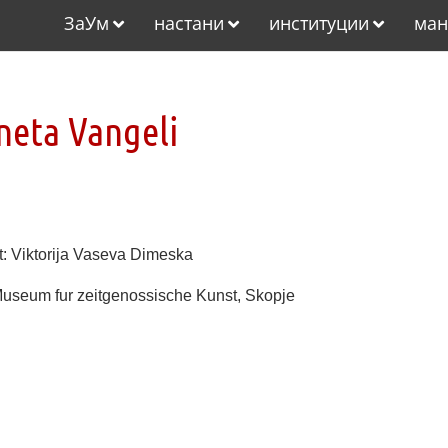
ЗаУм
настани
институции
ман
neta Vangeli
: Viktorija Vaseva Dimeska
 Museum
fur zeitgenossische K
unst
, Skopje