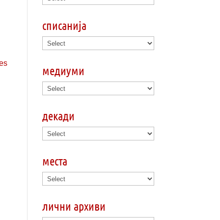
списанија
медиуми
a
декади
места
лични архиви