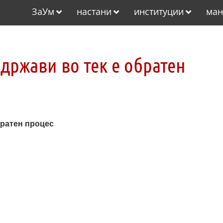
ЗаУм
настани
институции
ман
држави во тек е обратен
братен процес