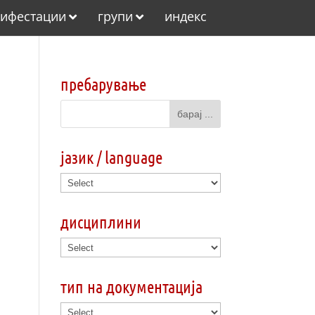
ифестации
групи
индекс
пребарување
јазик / language
дисциплини
тип на документација