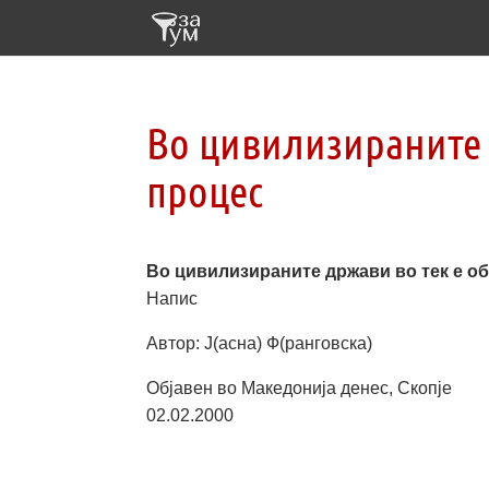
Во цивилизираните 
процес
Во цивилизираните држави во тек е о
Напис
Автор: Ј(асна) Ф(ранговска)
Објавен во Македонија денес, Скопје
02.02.2000