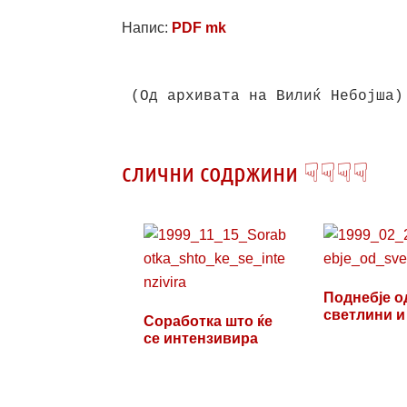
Напис:
PDF mk
(Од архивата на Вилиќ Небојша)

слични содржини ☟☟☟☟
Поднебје о
светлини и
Соработка што ќе
се интензивира