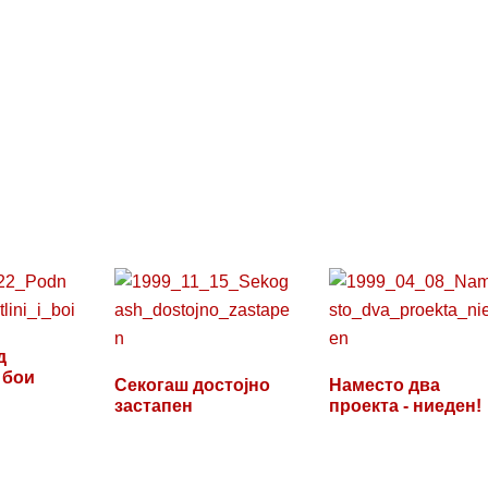
д
 бои
Секогаш достојно
Наместо два
застапен
проекта - ниеден!