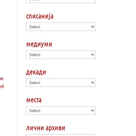
списанија
медиуми
декади
места
лични архиви