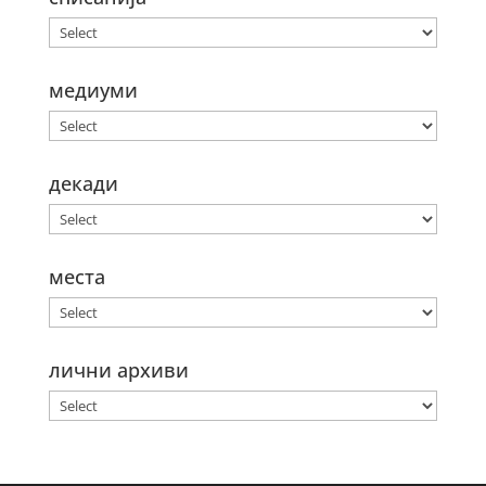
медиуми
декади
места
лични архиви