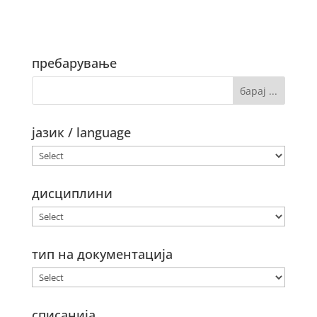
пребарување
јазик / language
дисциплини
тип на документација
списанија