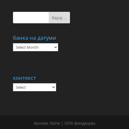
банка на датуми
банка
на
датуми
контекст
Архива ЗаУм | ОПА фондација