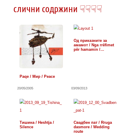
слични содржини ☟☟☟☟
Од приказните за
амамот / Nga rrëfimet
për hamamin /…
Paqe / Мир / Peace
20/05/2005
03/09/2013
Тишина / Heshtja /
Свадбен пат / Rruga
Silence
dasmore / Wedding
route