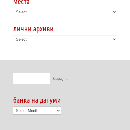
места
лични архиви
банка на датуми
банка
на
датуми