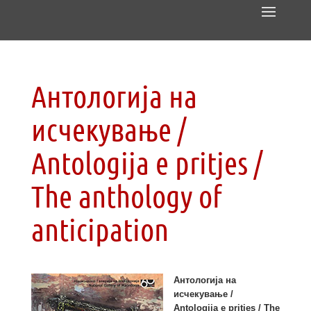
Антологија на
исчекување /
Antologija e pritjes /
The anthology of
anticipation
Антологија на
исчекување /
Antologija e pritjes / The