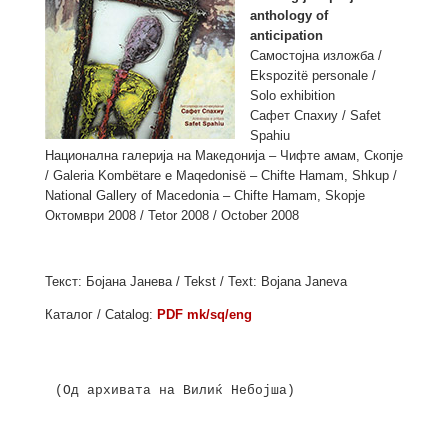
anthology of
anticipation
Самостојна изложба /
Ekspozitë personale /
Solo exhibition
Сафет Спахиу / Safet
Spahiu
Национална галерија на Македонија – Чифте амам, Скопје
/ Galeria Kombëtare e Maqedonisë – Chifte Hamam, Shkup /
National Gallery of Macedonia – Chifte Hamam, Skopje
Октомври 2008 / Tetor 2008 / October 2008
Текст: Бојана Јанева / Tekst / Text: Bojana Janeva
Каталог / Catalog:
PDF mk/sq/eng
(Од архивата на Вилиќ Небојша)