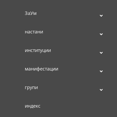
ЗаУм
настани
институции
манифестации
групи
индекс