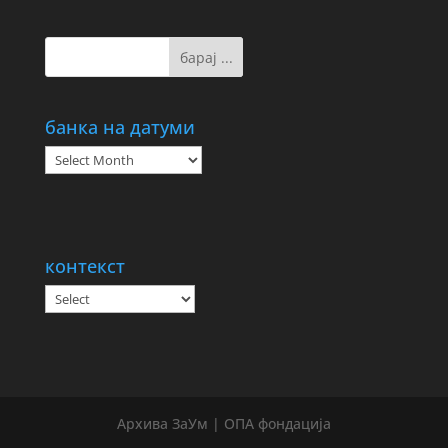
банка на датуми
банка
на
датуми
контекст
Архива ЗаУм | ОПА фондација