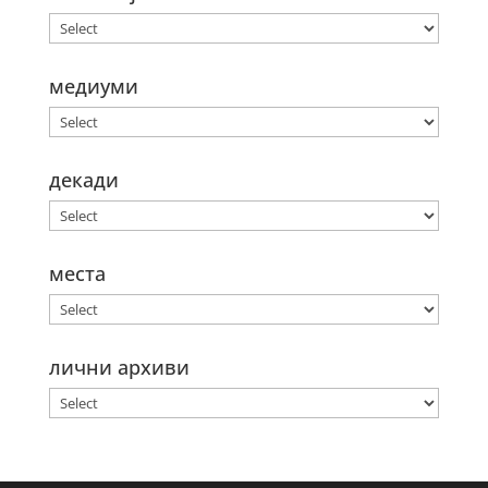
медиуми
декади
места
лични архиви