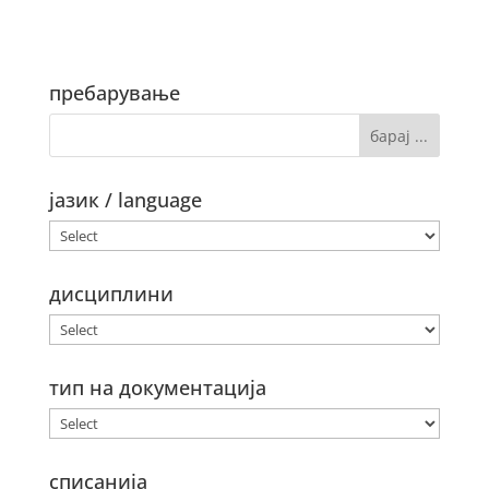
пребарување
јазик / language
дисциплини
тип на документација
списанија